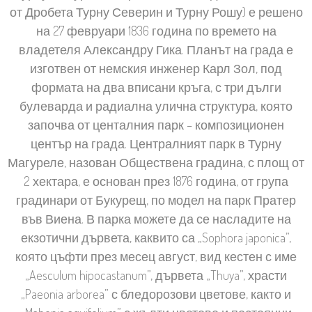
от Дробета Турну Северин и Турну Рошу) е решено
на 27 февруари 1836 година по времето на
владетеля Александру Гика. Планът на града е
изготвен от немския инженер Карл Зол, под
формата на два вписани кръга, с три дълги
булеварда и радиална улична структура, която
започва от центалния парк – композиционен
център на града. Централният парк в Турну
Магуреле, назован Обществена градина, с площ от
2 хектара, е основан през 1876 година, от група
градинари от Букурещ, по модел на парк Пратер
във Виена. В парка можете да се насладите на
екзотични дървета, каквито са „Sophora japonica”,
която цъфти през месец август, вид кестен с име
„Aesculum hipocastanum”, дървета „Thuya”, храсти
„Paeonia arborea” с бледорозови цветове, както и