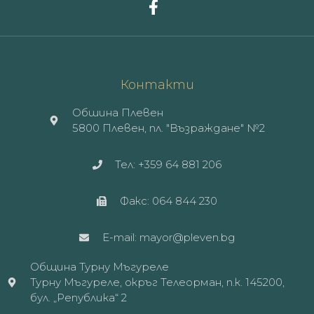
Контакти
Обшина Плевен
5800 Плевен, пл. "Възраждане" №2
Тел: +359 64 881 206
Факс: 064 844 230
E-mail: mayor@pleven.bg
Община Турну Мъгуреле
Турну Мъгуреле, окръг Телеорман, п.к. 145200,
бул. „Република“ 2