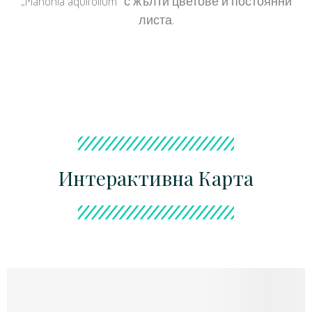
„Mahonia aquifolium” с жълти цветове и постоянни
листа.
Интерактивна Карта