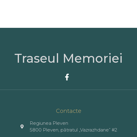
Traseul Memoriei
Contacte
Regiunea Pleven
5800 Pleven, pătratul „Vazrazhdane” #2