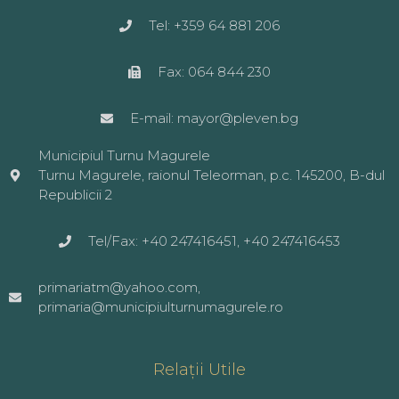
Tel: +359 64 881 206
Fax: 064 844 230
E-mail: mayor@pleven.bg
Municipiul Turnu Magurele
Turnu Magurele, raionul Teleorman, p.c. 145200, B-dul
Republicii 2
Tel/Fax: +40 247416451, +40 247416453
primariatm@yahoo.com,
primaria@municipiulturnumagurele.ro
Relații Utile