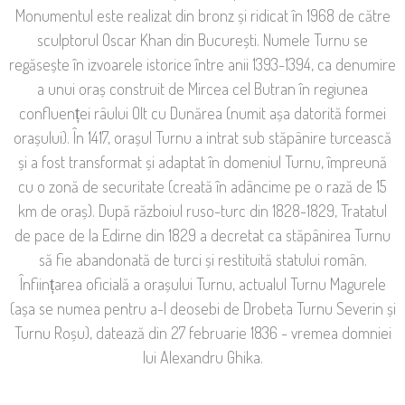
Monumentul este realizat din bronz și ridicat în 1968 de către
sculptorul Oscar Khan din București. Numele Turnu se
regăsește în izvoarele istorice între anii 1393-1394, ca denumire
a unui oraș construit de Mircea cel Butran în regiunea
confluenței râului Olt cu Dunărea (numit așa datorită formei
orașului). În 1417, orașul Turnu a intrat sub stăpânire turcească
și a fost transformat și adaptat în domeniul Turnu, împreună
cu o zonă de securitate (creată în adâncime pe o rază de 15
km de oraș). După războiul ruso-turc din 1828-1829, Tratatul
de pace de la Edirne din 1829 a decretat ca stăpânirea Turnu
să fie abandonată de turci și restituită statului român.
Înființarea oficială a orașului Turnu, actualul Turnu Magurele
(așa se numea pentru a-l deosebi de Drobeta Turnu Severin și
Turnu Roșu), datează din 27 februarie 1836 - vremea domniei
lui Alexandru Ghika.