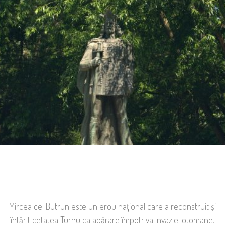
Mircea cel Butrun este un erou național care a reconstruit și
întărit cetatea Turnu ca apărare împotriva invaziei otomane.