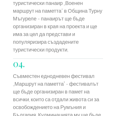
туристически панаир „Военен
маршрут на паметта” в Община Турну
Мъгуреле – панаирът ще бъде
организиран в края на проекта и ще
има за цел да представи и
популяризира създадените
туристически продукти,
04.
Съвместен еднодневен фестивал
„Маршрут на паметта" - фестивалът
ще бъде организиран в памет на
всички, които са отдали живота си за
освобождението на Румъния и
България. Кулминацията му ще бъде