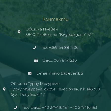
Контакти
Обшина Плевен
5800 Плевен, пл. "Възраждане" №2
Тел: +359 64 881 206
Факс: 064 844 230
E-mail: mayor@pleven.bg
Община Турну Мъгуреле
Турну Мъгуреле, окръг Телеорман, п.к. 145200,
бул. „Република“ 2
Тел/ факс: +40 247416451, +40 247416453