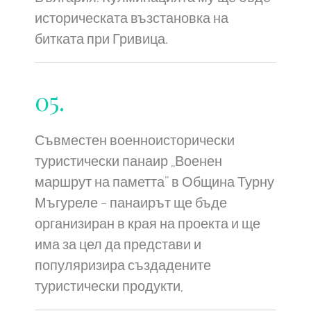
историческата възстановка на
битката при Гривица.
05.
Съвместен военноисторически
туристически панаир „Военен
маршрут на паметта” в Община Турну
Мъгуреле – панаирът ще бъде
организиран в края на проекта и ще
има за цел да представи и
популяризира създадените
туристически продукти,