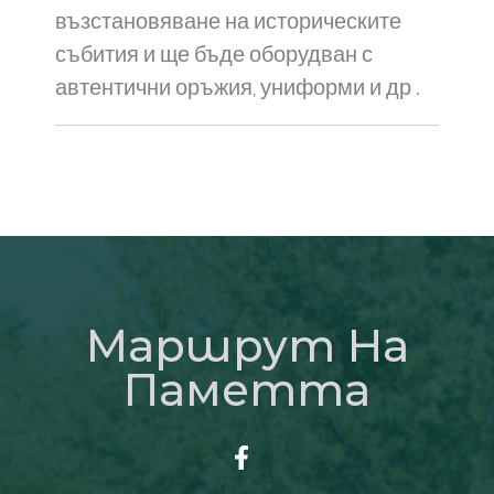
възстановяване на историческите
събития и ще бъде оборудван с
автентични оръжия, униформи и др .
Маршрут На
Паметта​